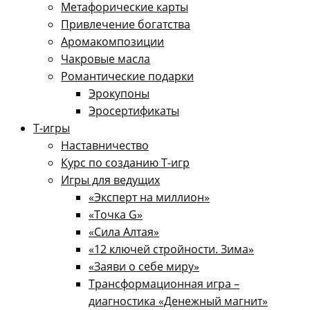
Метафорические карты
Привлечение богатства
Аромакомпозиции
Чакровые масла
Романтические подарки
Эрокупоны
Эросертификаты
Т-игры
Наставничество
Курс по созданию Т-игр
Игры для ведущих
«Эксперт на миллион»
«Точка G»
«Сила Алтая»
«12 ключей стройности. Зима»
«Заяви о себе миру»
Трансформационная игра –
диагностика «Денежный магнит»