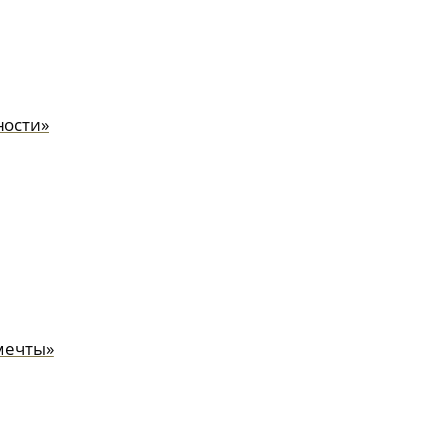
ности»
 мечты»