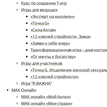
Курс по созданию Т-игр
Игры для ведущих
«Эксперт на миллион»
«Точка G»
«Сила Алтая»
«12 ключей стройности. Зима»
«Заяви о себе миру»
Трансформационная игра – диагности
«От мечты к богатству»
Игры для участников
«Точка G. Исцеление женской сексуал
«12 ключей стройности»​
Игра “Я-ВАЖНА”
МАК Онлайн
МАК онлайн «Мой Ангел»
МАК онлайн «Мои страхи»