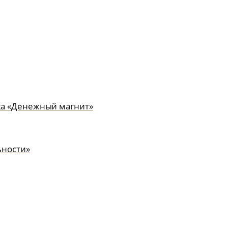
ка «Денежный магнит»
ьности»