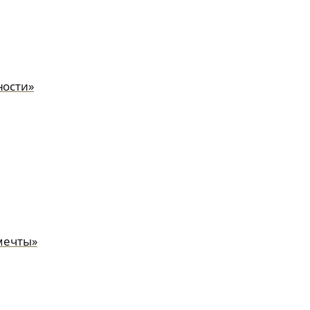
ности»
 мечты»