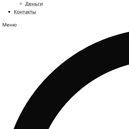
Деньги
Контакты
Меню