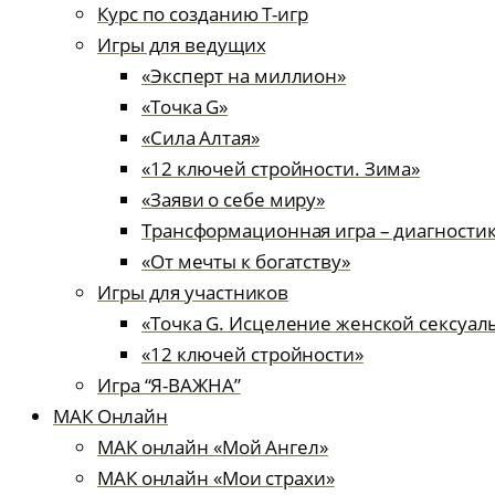
Курс по созданию Т-игр
Игры для ведущих
«Эксперт на миллион»
«Точка G»
«Сила Алтая»
«12 ключей стройности. Зима»
«Заяви о себе миру»
Трансформационная игра – диагности
«От мечты к богатству»
Игры для участников
«Точка G. Исцеление женской сексуал
«12 ключей стройности»​
Игра “Я-ВАЖНА”
МАК Онлайн
МАК онлайн «Мой Ангел»
МАК онлайн «Мои страхи»