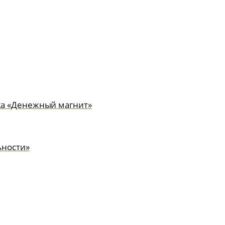
ка «Денежный магнит»
ьности»